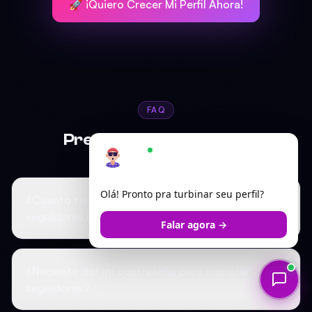
🚀 ¡Quiero Crecer Mi Perfil Ahora!
FAQ
Preguntas Frecuentes
Ariel
×
Online — responde em segundos
Olá! Pronto pra turbinar seu perfil?
¿Cuánto tiempo tarda en llegar los
seguidores mundiales?
Falar agora →
¿Necesito dar mi contraseña para comprar
seguidores?