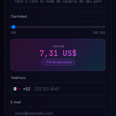
Cantidad:
100
100.000
7,86 US$
7,31 US$
-7% de descuento
Teléfono
+52
Mexico
+52
E-mail