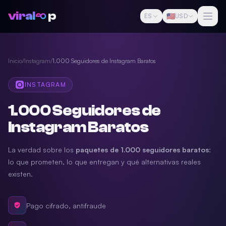
viral
p
🇺🇸
ES
USD
Inicio
/
Instagram
/
1.000 Seguidores de Instagram Baratos
INSTAGRAM
1.000 Seguidores de
Instagram Baratos
La verdad sobre los
paquetes de 1.000 seguidores baratos
:
lo que prometen, lo que entregan y qué alternativas reales
existen.
Pago cifrado, antifraude