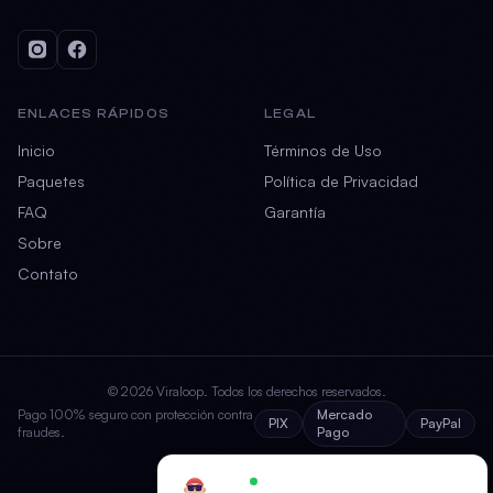
ENLACES RÁPIDOS
LEGAL
Inicio
Términos de Uso
Paquetes
Política de Privacidad
FAQ
Garantía
Sobre
Contato
© 2026 Viraloop. Todos los derechos reservados.
Pago 100% seguro con protección contra
Mercado
PIX
PayPal
fraudes.
Pago
Ariel
×