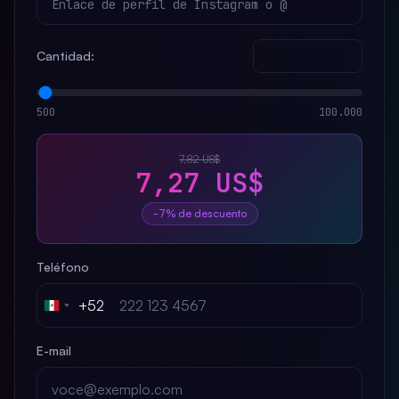
Cantidad:
500
100.000
7,82 US$
7,27 US$
-7% de descuento
Teléfono
+52
Mexico
+52
E-mail