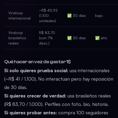
~R$ 40,92
Viraloop
(1.100
✅ 30 días
bajo
internacional
unidades)
Viraloop
R$ 83,70
brasileños
(con 7%
✅ 30 días
✅ alto
reales
desc.)
Qué hacer en vez de gastar 1$
Si solo quieres prueba social:
usa
internacionales
(~R$ 41 / 1.100). No interactúan pero hay reposición
de 30 días.
Si quieres crecer de verdad:
usa
brasileños reales
(R$ 83,70 / 1.000). Perfiles con foto, bio, historia.
Si quieres probar antes:
compra 100 seguidores