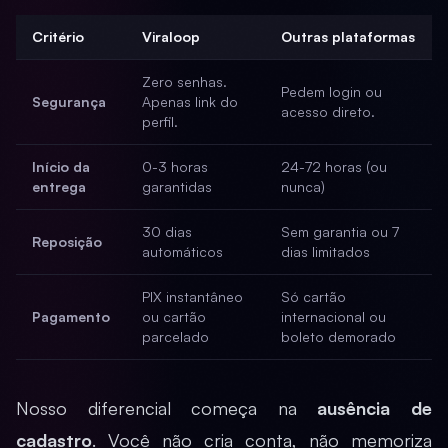
Critério
Viraloop
Outras plataformas
Zero senhas.
Pedem login ou
Segurança
Apenas link do
acesso direto.
perfil.
Início da
0-3 horas
24-72 horas (ou
entrega
garantidas
nunca)
30 dias
Sem garantia ou 7
Reposição
automáticos
dias limitados
PIX instantâneo
Só cartão
Pagamento
ou cartão
internacional ou
parcelado
boleto demorado
Nosso diferencial começa na
ausência de
cadastro
. Você não cria conta, não memoriza