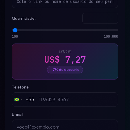
Quantidade:
100
100.000
US$ 7,81
US$ 7,27
-7% de desconto
Telefone
+55
Brazil
+55
E-mail