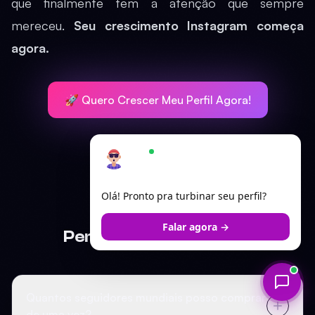
que finalmente tem a atenção que sempre
mereceu.
Seu crescimento Instagram começa
agora.
🚀 Quero Crescer Meu Perfil Agora!
Ariel
×
Online — responde em segundos
Olá! Pronto pra turbinar seu perfil?
FAQ
Falar agora →
Perguntas Frequentes
Quantos seguidores mundiais posso comprar
de uma vez?